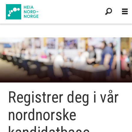
Heia
Nord-
Norge
|
På
Registrer deg i vår
jakt
nordnorske
etter
drømmejobben?