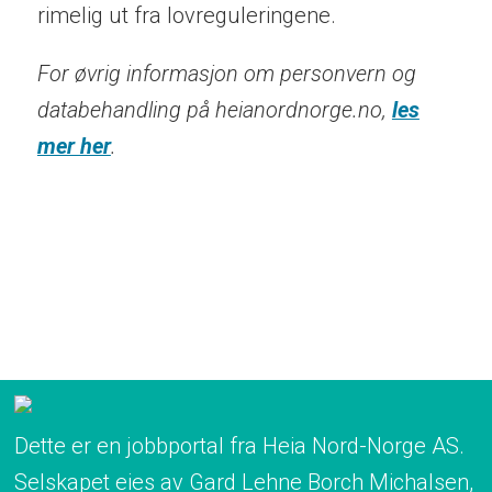
rimelig ut fra lovreguleringene.
For øvrig informasjon om personvern og
databehandling på heianordnorge.no,
les
mer her
.
Dette er en jobbportal fra Heia Nord-Norge AS.
Selskapet eies av Gard Lehne Borch Michalsen,