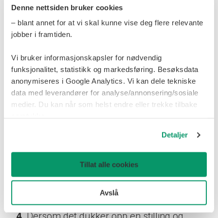
personopplysningsloven av 2018, som gjør
Denne nettsiden bruker cookies
EUs personvernforordning (heretter bare
– blant annet for at vi skal kunne vise deg flere relevante
jobber i framtiden.
kalt «GDPR») til norsk lov. Under vil vi gi
deg informasjon om vår behandling, som
Vi bruker informasjonskapsler for nødvendig
oppfyller vår plikt til å gi informasjon etter
funksjonalitet, statistikk og markedsføring. Besøksdata
anonymiseres i Google Analytics. Vi kan dele tekniske
GDPR artiklene 13 og 14.
data med leverandører for analyse/annonsering/sosiale
medier. Du kan når som helst endre eller trekke tilbake
3.
Kandidatbasen og opplysningene i den
samtykke.
er kun tilgjengelig for ansatte i Heia Nord-
Detaljer
Norge. Ingen eksterne parter,
oppdragsgivere eller annonsører kan
Tillat alle cookies
betale for å søke i eller få passiv tilgang til
kandidatbasen.
Avslå
4.
Dersom det dukker opp en stilling og