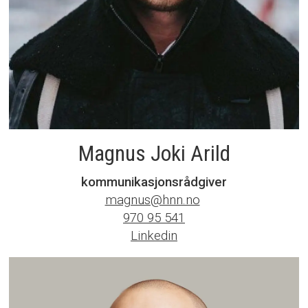
Magnus Joki Arild
kommunikasjonsrådgiver
magnus@hnn.no
‭
‭970 95 541‬
Linkedin