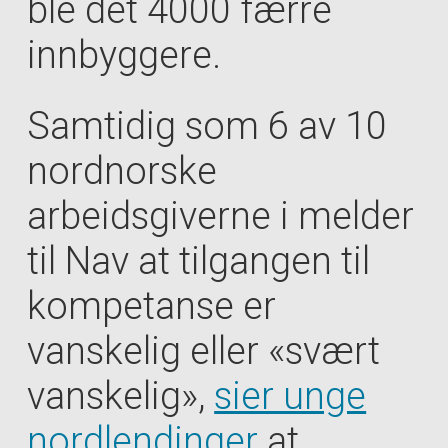
ble det 4000 færre
innbyggere.
Samtidig som 6 av 10
nordnorske
arbeidsgiverne i melder
til Nav at tilgangen til
kompetanse er
vanskelig eller «svært
vanskelig»,
sier unge
nordlendinger
at