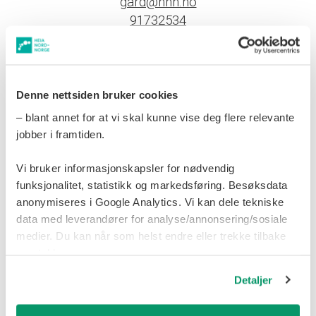
gard@hnn.no
91732534
Linkedin
Book et møte!
Denne nettsiden bruker cookies
– blant annet for at vi skal kunne vise deg flere relevante
jobber i framtiden.
Vi bruker informasjonskapsler for nødvendig
funksjonalitet, statistikk og markedsføring. Besøksdata
anonymiseres i Google Analytics. Vi kan dele tekniske
data med leverandører for analyse/annonsering/sosiale
medier. Du kan når som helst endre eller trekke tilbake
samtykke.
Detaljer