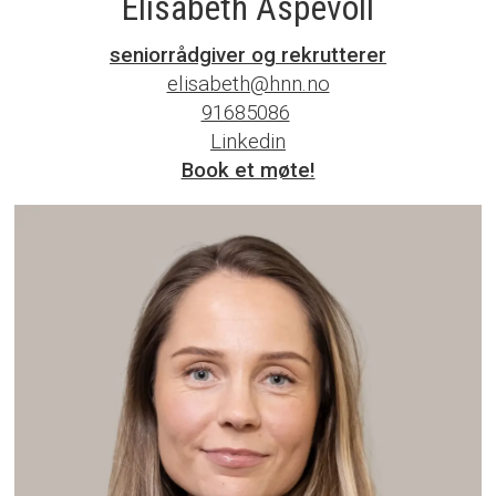
Elisabeth Aspevoll
seniorrådgiver og rekrutterer
elisabeth@hnn.no
91685086‬
Linkedin
Book et møte!