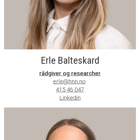
Erle Balteskard
rådgiver
og
researcher
erle@hnn.no
415 46 047‬
Linkedin