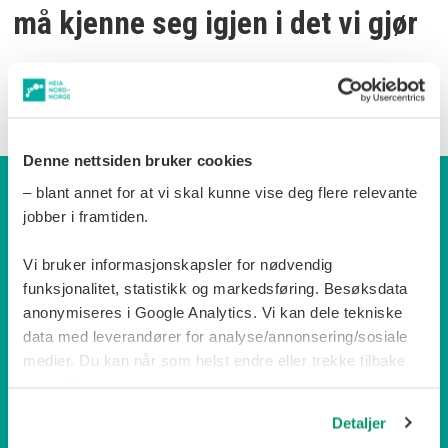
må kjenne seg igjen i det vi gjør
Denne nettsiden bruker cookies
– blant annet for at vi skal kunne vise deg flere relevante
Dette er en jobbportal fra Heia Nord-Norge AS.
jobber i framtiden.
Selskapet eies av Gard Lehne Borch Michalsen,
Vi bruker informasjonskapsler for nødvendig
gjennom selskapet Caroliussen Eftf AS.
funksjonalitet, statistikk og markedsføring. Besøksdata
anonymiseres i Google Analytics. Vi kan dele tekniske
Ta kontakt på
gard@hnn.no
eller 777 29 700.
data med leverandører for analyse/annonsering/sosiale
Heia Nord-Norge AS, Rikard Kaarbøs plass 1, 9405
medier. Du kan når som helst endre eller trekke tilbake
Harstad
samtykke.
Vårt organisasjonsnummer er 926 941 836.
Detaljer