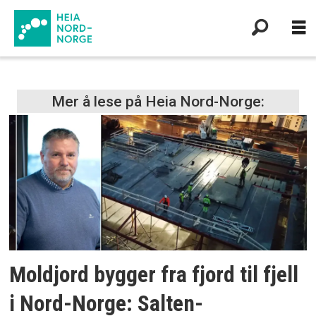
Tag:
Mer å lese på Heia Nord-Norge:
meløy
Moldjord bygger fra fjord til fjell
i Nord-Norge: Salten-