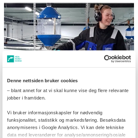
Nå søker de folk til
Denne nettsiden bruker cookies
milliardinvesteringen i Kilvika:
– blant annet for at vi skal kunne vise deg flere relevante
Skal ansette 20 nye på
jobber i framtiden.
settefiskanlegget
Vi bruker informasjonskapsler for nødvendig
funksjonalitet, statistikk og markedsføring. Besøksdata
anonymiseres i Google Analytics. Vi kan dele tekniske
data med leverandører for analyse/annonsering/sosiale