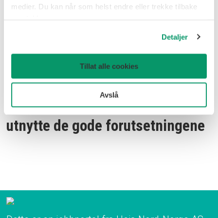
medier. Du kan når som helst endre eller trekke tilbake
samtykke.
Detaljer
Tillat alle cookies
Meløy har naturen på sin side,
Avslå
men også kompetansen til å
utnytte de gode forutsetningene