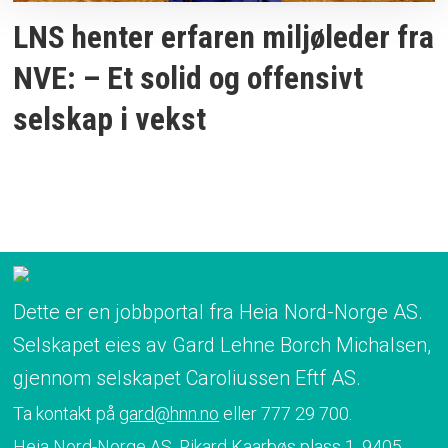
LNS henter erfaren miljøleder fra
NVE: – Et solid og offensivt
selskap i vekst
Dette er en jobbportal fra Heia Nord-Norge AS.
Selskapet eies av Gard Lehne Borch Michalsen,
gjennom selskapet Caroliussen Eftf AS.
Ta kontakt på
gard@hnn.no
eller 777 29 700.
Heia Nord-Norge AS, Rikard Kaarbøs plass 1, 9405