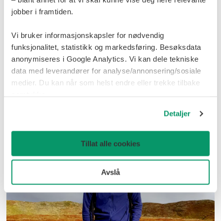
jobber i framtiden.
Vi bruker informasjonskapsler for nødvendig
Fra Sortland kommune til LNS:
funksjonalitet, statistikk og markedsføring. Besøksdata
anonymiseres i Google Analytics. Vi kan dele tekniske
Lise Kolstad Martinsen blir
data med leverandører for analyse/annonsering/sosiale
innkjøpssjef i Nord-Norges
medier. Du kan når som helst endre eller trekke tilbake
samtykke.
største anleggsentreprenør
Detaljer
Tillat alle cookies
Avslå