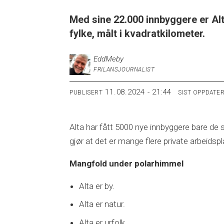
Med sine 22.000 innbyggere er Al
fylke, målt i kvadratkilometer.
Edd
Meby
FRILANSJOURNALIST
11.08.2024 - 21:44
PUBLISERT
SIST OPPDATE
Alta har fått 5000 nye innbyggere bare de 
gjør at det er mange flere private arbeidspl
Mangfold under polarhimmel
Alta er by.
Alta er natur.
Alta er urfolk.