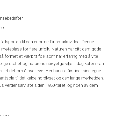
nsebedrifter.
ino
nnfallsporten til den enorme Finnmarksvidda. Denne
 møteplass for flere urfolk. Naturen har gitt dem gode
 også formet et værbitt folk som har erfaring med å vite
e stahet og naturens ubøyelige vilje. I dag kaller man
 handlet det om å overleve. Her har alle årstider sine egne
dnattsola til det kalde nordlyset og den lange mørketiden.
Os verdensarvliste siden 1980-tallet, og noen av dem