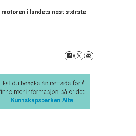
 motoren i landets nest største
Skal du besøke én nettside for å
finne mer informasjon, så er det:
Kunnskapsparken Alta