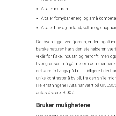
Alta er industri.
Alta er fornybar energi og små kompeta
Alta er hav og innland, kultur og cappuc
Der byen ligger ved fjorden, er den også i
barske naturen har siden steinalderen vært
vilkår for fiske, industri og reindrift, men
hvor grensen må gå mellom den menneskelig
det «arctic living» på fint. I tidligere tider
unike kontraster å by på, fra den snille mi
Helleristningene i Alta har vært på UNESC
antas å være 7000 år.
Bruker mulighetene