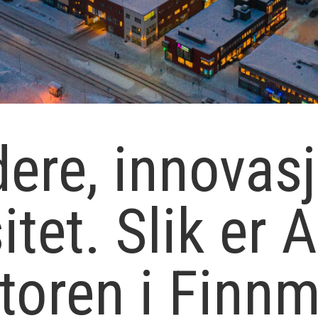
ere, innovas
tet. Slik er A
oren i Finn