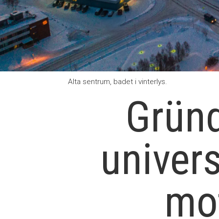
Alta sentrum, badet i vinterlys.
Gründ
universi
mot