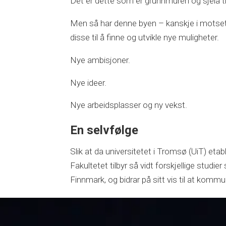
Det er dette som er grunnmuren og sjela til
Men så har denne byen – kanskje i motsetni
disse til å finne og utvikle nye muligheter.
Nye ambisjoner.
Nye ideer.
Nye arbeidsplasser og ny vekst.
En selvfølge
Slik at da universitetet i Tromsø (UiT) eta
Fakultetet tilbyr så vidt forskjellige stu
Finnmark, og bidrar på sitt vis til at kom