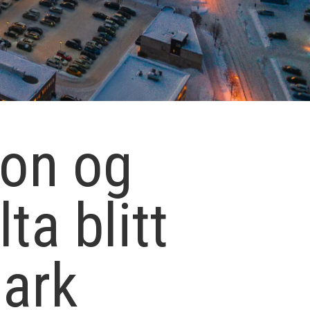
jon og
lta blitt
mark