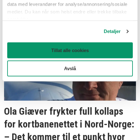
Fire års gasellevekst og ni
data med leverandører for analyse/annonsering/sosiale
medier. Du kan når som helst endre eller trekke tilbake
ansatte: Nå gir Kjartan Ridderset
samtykke.
gass videre med eget selskap
Detaljer
Tillat alle cookies
Avslå
Ola Giæver frykter full kollaps
for kortbanenettet i Nord-Norge:
– Det kommer til et punkt hvor