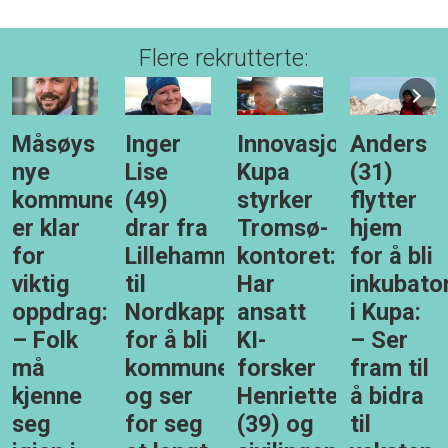
Flere rekrutterte:
Måsøys
Inger
Innovasjonsselskap
Anders
nye
Lise
Kupa
(31)
kommunedirektør
(49)
styrker
flytter
er klar
drar fra
Tromsø-
hjem
for
Lillehammer
kontoret:
for å bli
viktig
til
Har
inkubator
oppdrag:
Nordkapp
ansatt
i Kupa:
– Folk
for å bli
KI-
– Ser
må
kommunedirektør,
forsker
fram til
kjenne
og ser
Henriette
å bidra
seg
for seg
(39) og
til