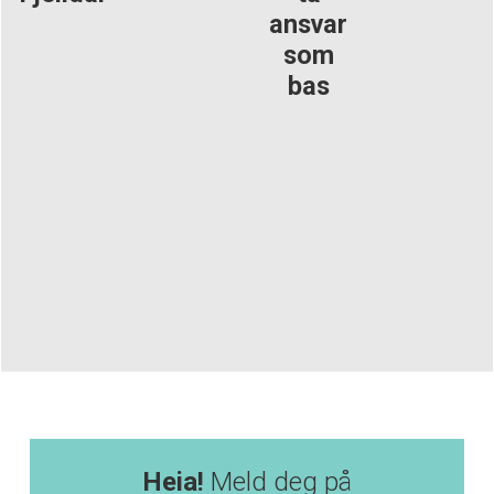
ansvar
som
bas
Heia!
Meld deg på