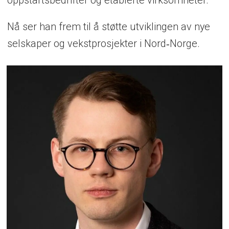
Nå ser han frem til å støtte utviklingen av nye
selskaper og vekstprosjekter i Nord‑Norge.