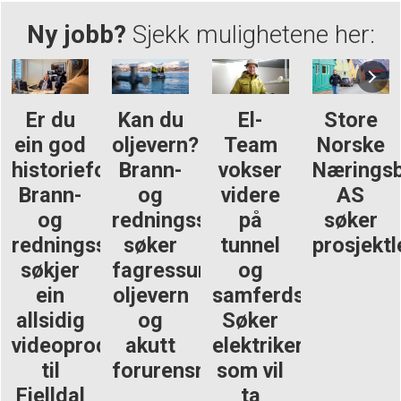
Ny jobb?
Sjekk mulighetene her:
Er du
Kan du
El-
Store
ein god
oljevern?
Team
Norske
historieforteljar?
Brann-
vokser
Næringsb
Brann-
og
videre
AS
og
redningsskolen
på
søker
redningsskulen
søker
tunnel
prosjektl
søkjer
fagressurs
og
ein
oljevern
samferdsel:
allsidig
og
Søker
videoprodusent
akutt
elektrikere
til
forurensning
som vil
Fjelldal
ta