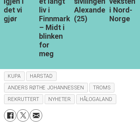
igjen i
et langt
sivilingeniør
veksten
det vi
liv i
Alexander
i Nord-
gjør
Finnmark:
(25)
Norge
– Midt i
blinken
for
meg
KUPA
HARSTAD
ANDERS RØTHE JOHANNESSEN
TROMS
REKRUTTERT
NYHETER
HÅLOGALAND