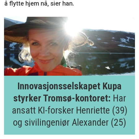
å flytte hjem nå, sier han.
Innovasjonsselskapet Kupa
styrker Tromsø-kontoret:
Har
ansatt KI-forsker Henriette (39)
og sivilingeniør Alexander (25)