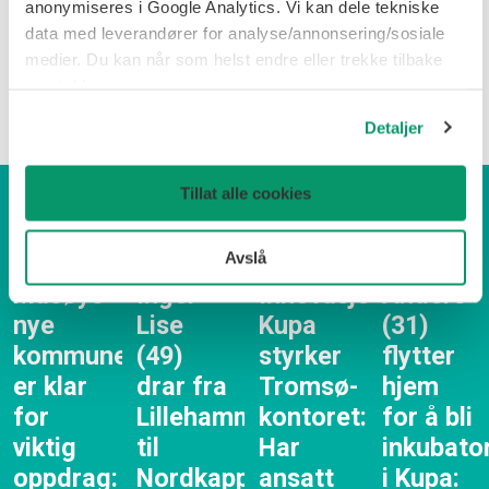
anonymiseres i Google Analytics. Vi kan dele tekniske
begynne å høre på
, smiler den nye
data med leverandører for analyse/annonsering/sosiale
medier. Du kan når som helst endre eller trekke tilbake
kommunedirektøren i Nordkapp, med en klar
samtykke.
henvisning til de lokale favorittene i Moillrock.
Detaljer
Tillat alle cookies
Flere rekrutteringer:
Avslå
Måsøys
Inger
Innovasjonsselskap
Anders
nye
Lise
Kupa
(31)
kommunedirektør
(49)
styrker
flytter
er klar
drar fra
Tromsø-
hjem
for
Lillehammer
kontoret:
for å bli
viktig
til
Har
inkubato
oppdrag:
Nordkapp
ansatt
i Kupa: