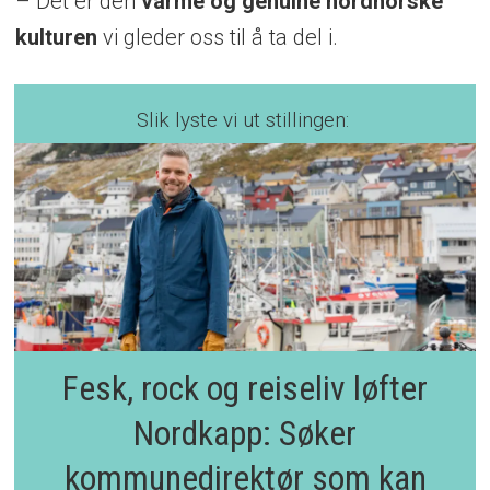
– Det er den
varme og genuine nordnorske
kulturen
vi gleder oss til å ta del i.
Slik lyste vi ut stillingen:
Fesk, rock og reiseliv løfter
Nordkapp: Søker
kommunedirektør som kan