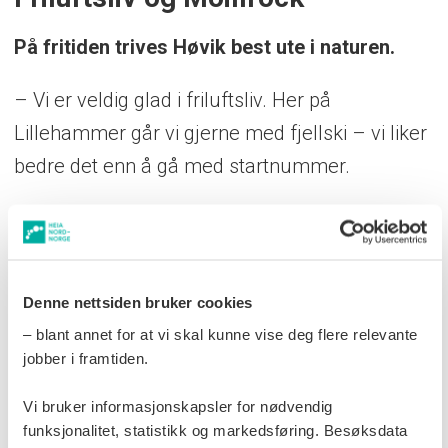
På fritiden trives Høvik best ute i naturen.
– Vi er veldig glad i friluftsliv. Her på
Lillehammer går vi gjerne med fjellski – vi liker
bedre det enn å gå med startnummer.
Hun tror derfor livet i nord vil passe familien
godt.
– Vi tror det livet kommer til å passe oss veldig
Denne nettsiden bruker cookies
– blant annet for at vi skal kunne vise deg flere relevante
bra.
Naturen i nord er helt fantastisk.
jobber i framtiden.
Og hun har allerede fått noen lokale råd.
Vi bruker informasjonskapsler for nødvendig
funksjonalitet, statistikk og markedsføring. Besøksdata
– Jeg har blitt tipset om hvilket band jeg må