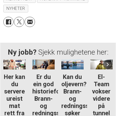
NYHETER
Ny jobb?
Sjekk mulighetene her:
Her kan
Er du
Kan du
El-
du
ein god
oljevern?
Team
servere
historieforteljar?
Brann-
vokser
ureist
Brann-
og
videre
mat
og
redningsskolen
på
rett fra
redningsskulen
søker
tunnel