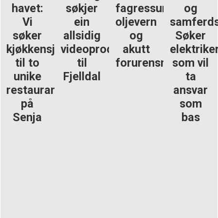
havet:
søkjer
fagressurs
og
Vi
ein
oljevern
samferds
søker
allsidig
og
Søker
kjøkkensjef
videoprodusent
akutt
elektrike
til to
til
forurensning
som vil
unike
Fjelldal
ta
restauranter
ansvar
på
som
Senja
bas