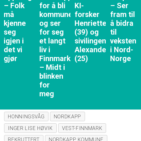
– Folk
for å bli
KI-
– Ser
må
kommunedirektør,
forsker
fram til
kjenne
og ser
Henriette
å bidra
seg
for seg
(39) og
til
igjen i
et langt
sivilingeniør
veksten
det vi
liv i
Alexander
i Nord-
gjør
Finnmark:
(25)
Norge
– Midt i
blinken
for
meg
HONNINGSVÅG
NORDKAPP
INGER LISE HØVIK
VEST-FINNMARK
REKRUTTERT
NORDKAPP KOMMUNE