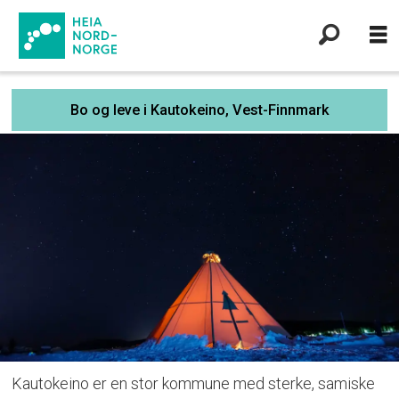
Bo og leve i Kautokeino, Vest-Finnmark
Kautokeino er en stor kommune med sterke, samiske