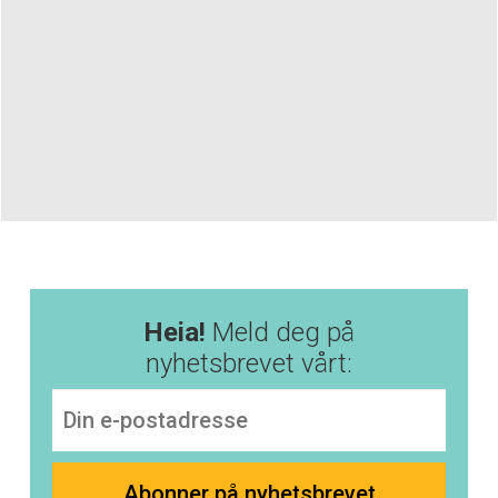
Heia!
Meld deg på
nyhetsbrevet vårt: