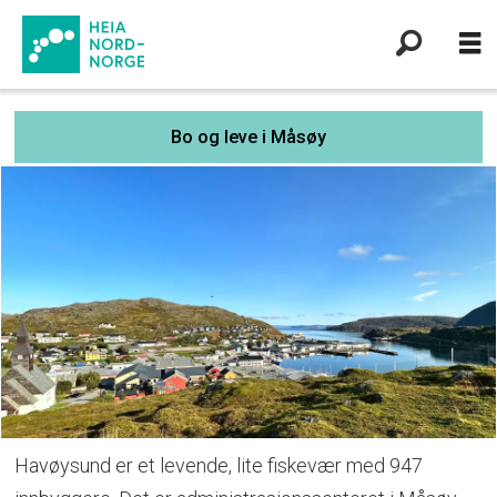
Bo og leve i Måsøy
Havøysund er et levende, lite fiskevær med 947