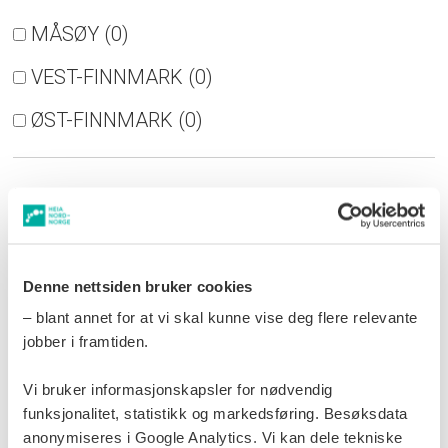
til Snelandia
for å kjøpe billett.
MÅSØY (
0
)
VEST-FINNMARK (
0
)
ØST-FINNMARK (
0
)
Hva?
NYHETER (
0
)
STILLINGER (
0
)
Denne nettsiden bruker cookies
– blant annet for at vi skal kunne vise deg flere relevante
BEDRIFT (
0
)
jobber i framtiden.
Vi bruker informasjonskapsler for nødvendig
VEST-FINNMARK
BO OG LEVE
MÅSØY
funksjonalitet, statistikk og markedsføring. Besøksdata
anonymiseres i Google Analytics. Vi kan dele tekniske
HAVØYSUND
NORD-NORGE
NYHETER