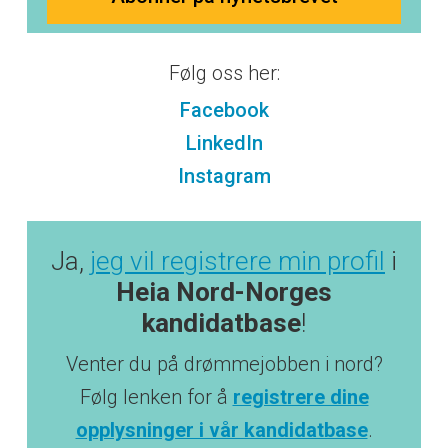
Følg oss her:
Facebook
LinkedIn
Instagram
Ja,
jeg vil registrere min profil
i
Heia Nord-Norges
kandidatbase
!
Venter du på drømmejobben i nord?
Følg lenken for å
registrere dine
opplysninger i vår kandidatbase
.