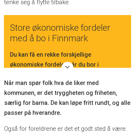
tenke seg å flytte tilbake.
Store økonomiske fordeler
med å bo i Finnmark
Du kan få en rekke forskjellige
økonomiske fordeler når du bor i
Finnmark, som:
Når man spør folk hva de liker med
kommunen, er det tryggheten og friheten,
Nedskriving av
gjeld
i Lånekassen
særlig for barna. De kan løpe fritt rundt, og alle
Lavere skatt på
a
lminnelig inntekt
passer på hverandre.
Lavere
trinnskatt
(3.trinn)
Også for foreldrene er det et godt sted å være.