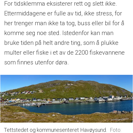
For tidsklemma eksisterer rett og slett ikke.
Ekstra
fradrag
på skatten
Ettermiddagene er fulle av tid, ikke stress, for
Bortfall av forbruksavgift og mva på
her trenger man ikke ta tog, buss eller bil for å
strøm
komme seg noe sted. Istedenfor kan man
bruke tiden på helt andre ting, som å plukke
Gratis
barnehage
og
SFO
multer eller fiske i et av de 2200 fiskevannene
som finnes utenfor døra.
Tettstedet og kommunesenteret Havøysund.
Foto: