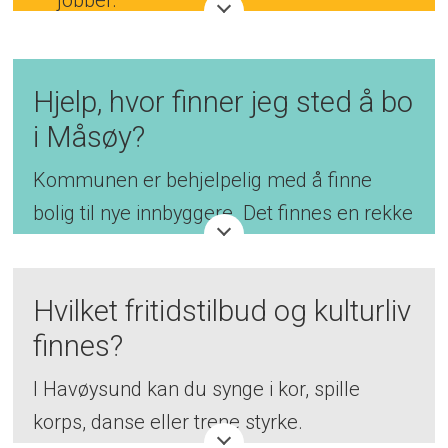
jobber.
Kommunens hjemmeside
.
Alt av
informasjon om hva som skjer i Måsøy
Hjelp, hvor finner jeg sted å bo
kommune.
i Måsøy?
Introduksjon til fritidstilbud
. En video
Kommunen er behjelpelig med å finne
som viser hva man kan gjøre.
bolig til nye innbyggere. Det finnes en rekke
Ingenting å klage på
.
En youtube-video
kommunale boliger med god standard
som viser hva kommunen kan by på.
som man kan leie, og det tilbys også
gratis
Hvilket fritidstilbud og kulturliv
boligtomt
for dem som er interesserte i å
finnes?
bygge hus.
I Havøysund kan du synge i kor, spille
Hus og leiligheter som legges ut som salg
korps, danse eller trene styrke.
eller leie, finner man på Finn.no, og på