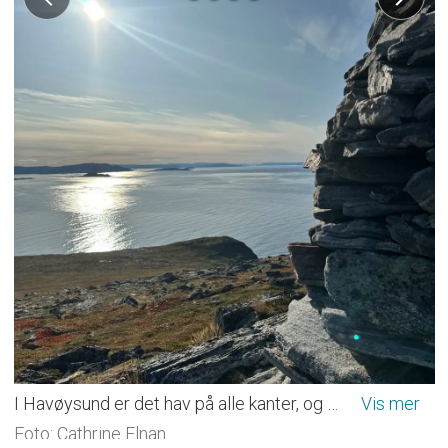
I Havøysund er det hav på alle kanter, og man kan se over til naboøyene Hjelmsøya og Måsøya.
Foto: Cathrine Elnan