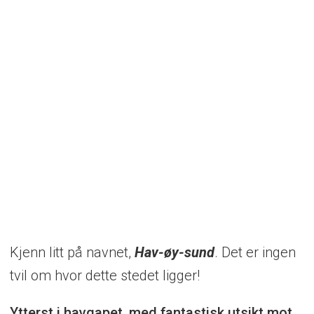
Kjenn litt på navnet,
Hav-øy-sund
. Det er ingen
tvil om hvor dette stedet ligger!
Ytterst i havgapet, med fantastisk utsikt mot