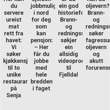
du
jobbmulighet
ein god
oljevern?
servere
i nord
historieforteljar?
Brann-
ureist
for deg
Brann-
og
mat
som
og
rednings
rett fra
kan
redningsskulen
søker
havet:
pensjon:
søkjer
fagressu
Vi
– Her
ein
oljevern
søker
får du
allsidig
og
kjøkkensjef
jobbe
videoprodusent
akutt
til to
med
til
forurens
unike
hele
Fjelldal
restauranter
bredden
på
i faget
Senja