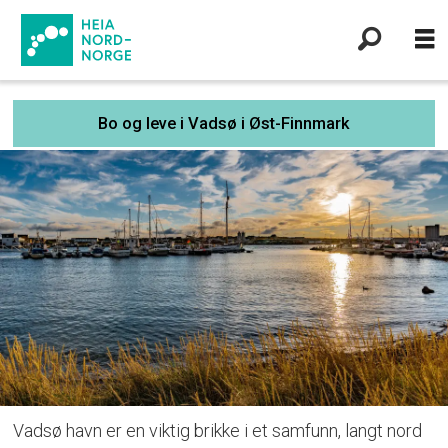
Bo og leve i Vadsø i Øst-Finnmark
Vadsø havn er en viktig brikke i et samfunn, langt nord