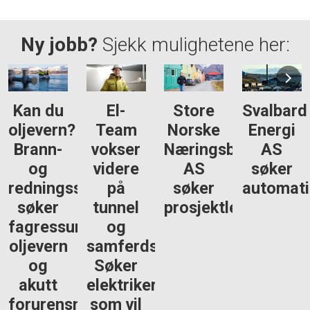
Ny jobb?
Sjekk mulighetene her:
n du
El-
Store
Svalbard
Sva
evern?
Team
Norske
Energi
En
ann-
vokser
Næringsbygg
AS
og
videre
AS
søker
sø
ningsskolen
på
søker
automatiker
H
ker
tunnel
prosjektleder
ressurs
og
kva
evern
samferdsel:
og
Søker
utt
elektrikere
urensning
som vil