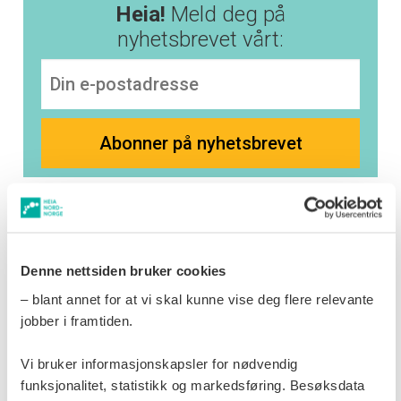
Heia!
Meld deg på
nyhetsbrevet vårt:
Følg oss her:
Facebook
Denne nettsiden bruker cookies
LinkedIn
– blant annet for at vi skal kunne vise deg flere relevante
Instagram
jobber i framtiden.
Vi bruker informasjonskapsler for nødvendig
Ja,
jeg vil registrere min profil
i
funksjonalitet, statistikk og markedsføring. Besøksdata